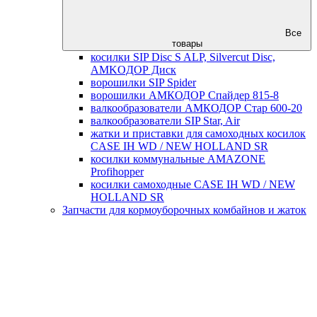
Все
товары
косилки SIP Disc S ALP, Silvercut Disc,
AMKOДОР Диск
ворошилки SIP Spider
ворошилки АМКОДОР Спайдер 815-8
валкообразователи АМКОДОР Стар 600-20
валкообразователи SIP Star, Air
жатки и приставки для самоходных косилок
CASE IH WD / NEW HOLLAND SR
косилки коммунальные AMAZONE
Profihopper
косилки самоходные CASE IH WD / NEW
HOLLAND SR
Запчасти для кормоуборочных комбайнов и жаток