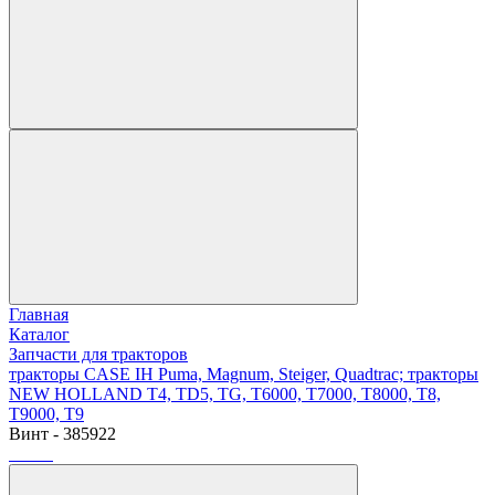
Главная
Каталог
Запчасти для тракторов
тракторы CASE IH Puma, Magnum, Steiger, Quadtrac; тракторы
NEW HOLLAND T4, TD5, TG, T6000, T7000, T8000, T8,
T9000, T9
Винт - 385922