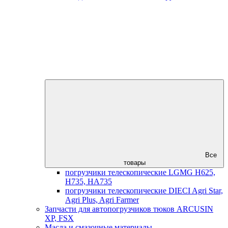
Все
товары
погрузчики телескопические LGMG H625,
H735, HA735
погрузчики телескопические DIECI Agri Star,
Agri Plus, Agri Farmer
Запчасти для автопогрузчиков тюков ARCUSIN
XP, FSX
Масла и смазочные материалы