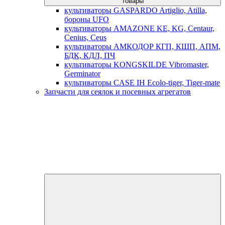
товары
культиваторы GASPARDO Artiglio, Atilla,
бороны UFO
культиваторы AMAZONE KE, KG, Centaur,
Cenius, Ceus
культиваторы АМКОДОР КГП, КШП, АПМ,
БДК, КДЛ, ПЧ
культиваторы KONGSKILDE Vibromaster,
Germinator
культиваторы CASE IH Ecolo-tiger, Tiger-mate
Запчасти для сеялок и посевных агрегатов