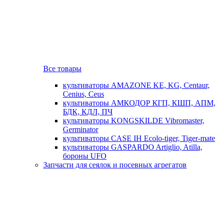
Все товары
культиваторы AMAZONE KE, KG, Centaur,
Cenius, Ceus
культиваторы АМКОДОР КГП, КШП, АПМ,
БДК, КДЛ, ПЧ
культиваторы KONGSKILDE Vibromaster,
Germinator
культиваторы CASE IH Ecolo-tiger, Tiger-mate
культиваторы GASPARDO Artiglio, Atilla,
бороны UFO
Запчасти для сеялок и посевных агрегатов