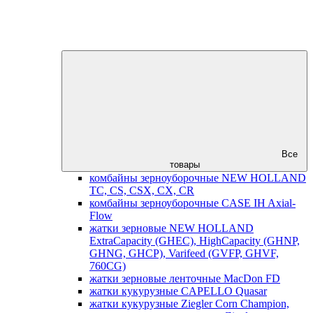
Все
товары
комбайны зерноуборочные NEW HOLLAND
TC, CS, CSX, CX, CR
комбайны зерноуборочные CASE IH Axial-
Flow
жатки зерновые NEW HOLLAND
ExtraCapacity (GHEC), HighCapacity (GHNP,
GHNG, GHCP), Varifeed (GVFP, GHVF,
760CG)
жатки зерновые ленточные MacDon FD
жатки кукурузные CAPELLO Quasar
жатки кукурузные Ziegler Corn Champion,