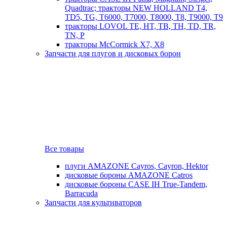
Quadtrac; тракторы NEW HOLLAND T4,
TD5, TG, T6000, T7000, T8000, T8, T9000, T9
тракторы LOVOL TE, HT, TB, TH, TD, TR,
TN, P
тракторы McCormick X7, X8
Запчасти для плугов и дисковых борон
Все товары
плуги AMAZONE Cayros, Cayron, Hektor
дисковые бороны AMAZONE Catros
дисковые бороны CASE IH True-Tandem,
Barracuda
Запчасти для культиваторов