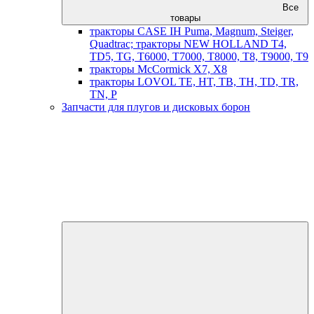
Все
товары
тракторы CASE IH Puma, Magnum, Steiger,
Quadtrac; тракторы NEW HOLLAND T4,
TD5, TG, T6000, T7000, T8000, T8, T9000, T9
тракторы McCormick X7, X8
тракторы LOVOL TE, HT, TB, TH, TD, TR,
TN, P
Запчасти для плугов и дисковых борон