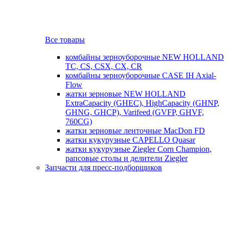
Все товары
комбайны зерноуборочные NEW HOLLAND
TC, CS, CSX, CX, CR
комбайны зерноуборочные CASE IH Axial-
Flow
жатки зерновые NEW HOLLAND
ExtraCapacity (GHEC), HighCapacity (GHNP,
GHNG, GHCP), Varifeed (GVFP, GHVF,
760CG)
жатки зерновые ленточные MacDon FD
жатки кукурузные CAPELLO Quasar
жатки кукурузные Ziegler Corn Champion,
рапсовые столы и делители Ziegler
Запчасти для пресс-подборщиков