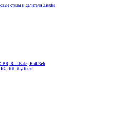
овые столы и делители Ziegler
 Roll-Baler, Roll-Belt
C, BB, Big Baler