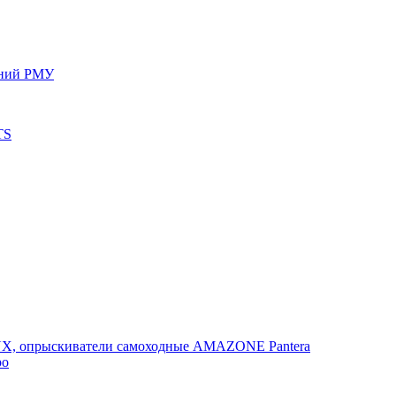
ений РМУ
TS
, опрыскиватели самоходные AMAZONE Pantera
po