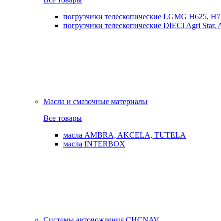
погрузчики телескопические LGMG H625, H7
погрузчики телескопические DIECI Agri Star, Ag
Масла и смазочные материалы
Все товары
масла AMBRA, AKCELA, TUTELA
масла INTERBOX
Системы автовождения CHCNAV