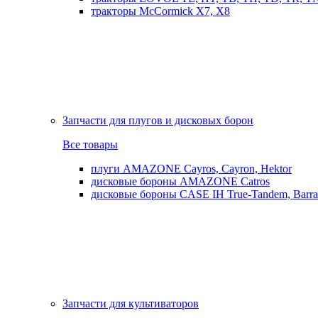
тракторы McCormick X7, X8
Запчасти для плугов и дисковых борон
Все товары
плуги AMAZONE Cayros, Cayron, Hektor
дисковые бороны AMAZONE Catros
дисковые бороны CASE IH True-Tandem, Barra
Запчасти для культиваторов