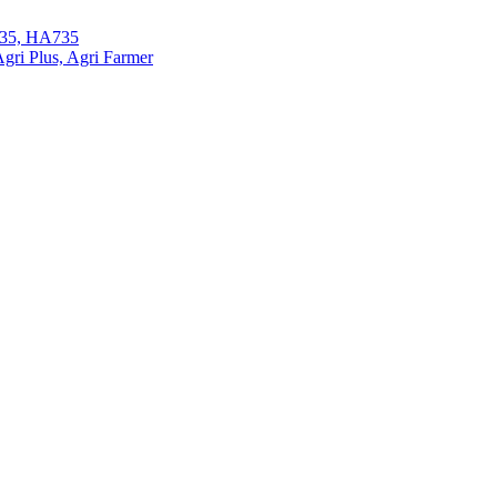
35, HA735
ri Plus, Agri Farmer