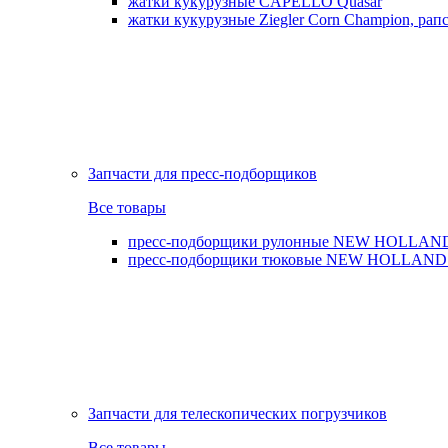
жатки кукурузные CAPELLO Quasar
жатки кукурузные Ziegler Corn Champion, рапс
Запчасти для пресс-подборщиков
Все товары
пресс-подборщики рулонные NEW HOLLAND BR,
пресс-подборщики тюковые NEW HOLLAND B
Запчасти для телескопических погрузчиков
Все товары