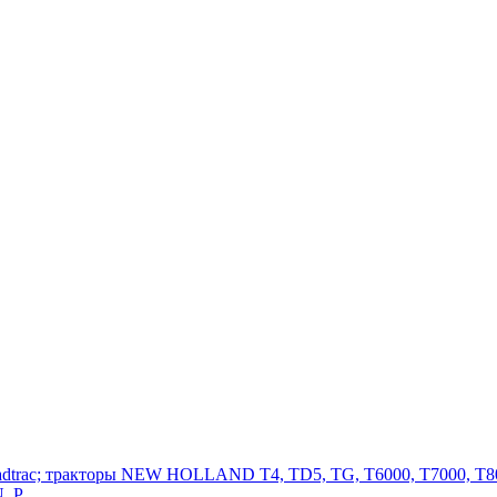
adtrac; тракторы NEW HOLLAND T4, TD5, TG, T6000, T7000, T80
, P