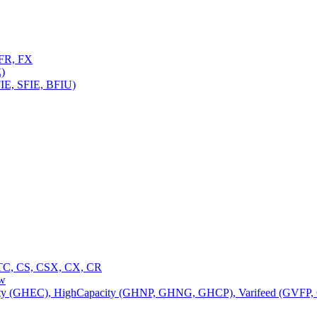
FR, FX
)
E, SFIE, BFIU)
C, CS, CSX, CX, CR
ow
 (GHEC), HighCapacity (GHNP, GHNG, GHCP), Varifeed (GVFP