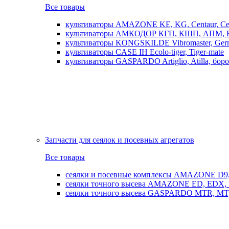
Все товары
культиваторы AMAZONE KE, KG, Centaur, Cen
культиваторы АМКОДОР КГП, КШП, АПМ, 
культиваторы KONGSKILDE Vibromaster, Germ
культиваторы CASE IH Ecolo-tiger, Tiger-mate
культиваторы GASPARDO Artiglio, Atilla, бо
Запчасти для сеялок и посевных агрегатов
Все товары
сеялки и посевные комплексы AMAZONE D9, AD
сеялки точного высева AMAZONE ED, EDX, 
сеялки точного высева GASPARDO MTR, MT, SP, 