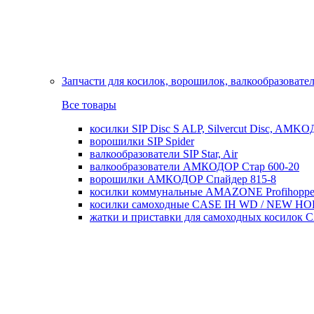
Запчасти для косилок, ворошилок, валкообразовате
Все товары
косилки SIP Disc S ALP, Silvercut Disc, AMK
ворошилки SIP Spider
валкообразователи SIP Star, Air
валкообразователи АМКОДОР Стар 600-20
ворошилки АМКОДОР Спайдер 815-8
косилки коммунальные AMAZONE Profihoppe
косилки самоходные CASE IH WD / NEW H
жатки и приставки для самоходных косил