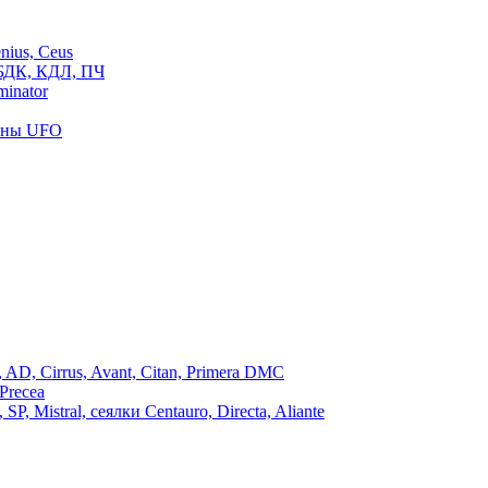
ius, Ceus
БДК, КДЛ, ПЧ
inator
роны UFO
, Cirrus, Avant, Citan, Primera DMC
Precea
Mistral, сеялки Centauro, Directa, Aliante