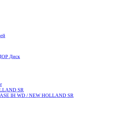
лей
OДОР Диск
r
OLLAND SR
ок CASE IH WD / NEW HOLLAND SR