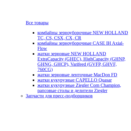
Все товары
комбайны зерноуборочные NEW HOLLAND
TC, CS, CSX, CX, CR
комбайны зерноуборочные CASE IH Axial-
Flow
жатки зерновые NEW HOLLAND
ExtraCapacity (GHEC), HighCapacity (GHNP,
GHNG, GHCP), Varifeed (GVFP, GHVF,
760CG)
жатки зерновые ленточные MacDon FD
жатки кукурузные CAPELLO Quasar
жатки кукурузные Ziegler Corn Champion,
рапсовые столы и делители Ziegler
Запчасти для пресс-подборщиков