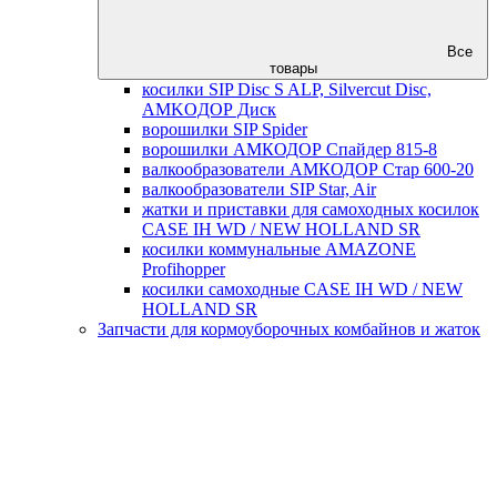
Все
товары
косилки SIP Disc S ALP, Silvercut Disc,
AMKOДОР Диск
ворошилки SIP Spider
ворошилки АМКОДОР Спайдер 815-8
валкообразователи АМКОДОР Стар 600-20
валкообразователи SIP Star, Air
жатки и приставки для самоходных косилок
CASE IH WD / NEW HOLLAND SR
косилки коммунальные AMAZONE
Profihopper
косилки самоходные CASE IH WD / NEW
HOLLAND SR
Запчасти для кормоуборочных комбайнов и жаток