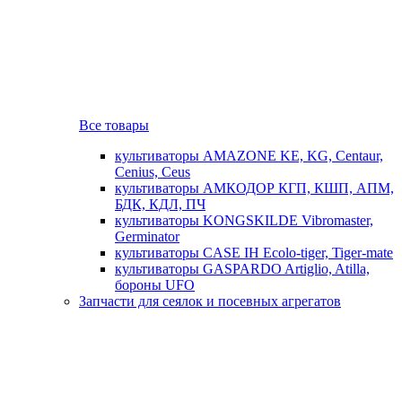
Все товары
культиваторы AMAZONE KE, KG, Centaur,
Cenius, Ceus
культиваторы АМКОДОР КГП, КШП, АПМ,
БДК, КДЛ, ПЧ
культиваторы KONGSKILDE Vibromaster,
Germinator
культиваторы CASE IH Ecolo-tiger, Tiger-mate
культиваторы GASPARDO Artiglio, Atilla,
бороны UFO
Запчасти для сеялок и посевных агрегатов