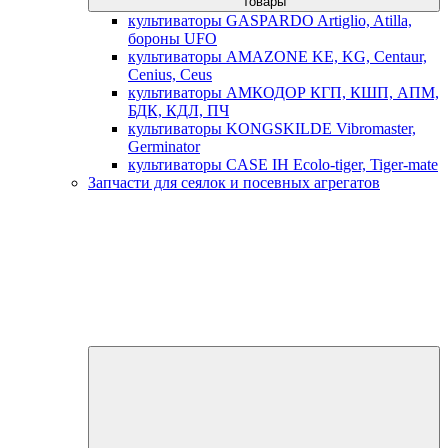
товары
культиваторы GASPARDO Artiglio, Atilla,
бороны UFO
культиваторы AMAZONE KE, KG, Centaur,
Cenius, Ceus
культиваторы АМКОДОР КГП, КШП, АПМ,
БДК, КДЛ, ПЧ
культиваторы KONGSKILDE Vibromaster,
Germinator
культиваторы CASE IH Ecolo-tiger, Tiger-mate
Запчасти для сеялок и посевных агрегатов