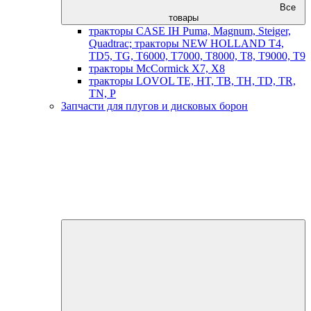
Все
товары
тракторы CASE IH Puma, Magnum, Steiger,
Quadtrac; тракторы NEW HOLLAND T4,
TD5, TG, T6000, T7000, T8000, T8, T9000, T9
тракторы McCormick X7, X8
тракторы LOVOL TE, HT, TB, TH, TD, TR,
TN, P
Запчасти для плугов и дисковых борон