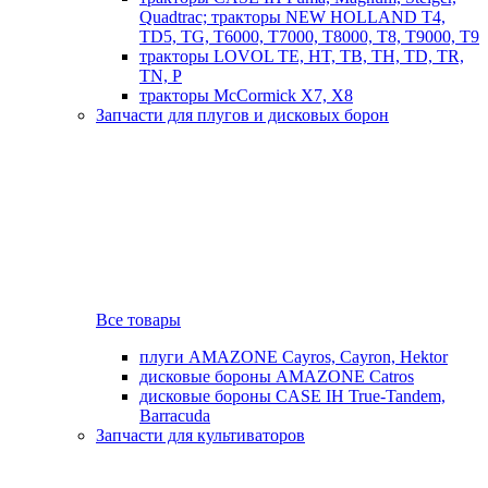
Quadtrac; тракторы NEW HOLLAND T4,
TD5, TG, T6000, T7000, T8000, T8, T9000, T9
тракторы LOVOL TE, HT, TB, TH, TD, TR,
TN, P
тракторы McCormick X7, X8
Запчасти для плугов и дисковых борон
Все товары
плуги AMAZONE Cayros, Cayron, Hektor
дисковые бороны AMAZONE Catros
дисковые бороны CASE IH True-Tandem,
Barracuda
Запчасти для культиваторов