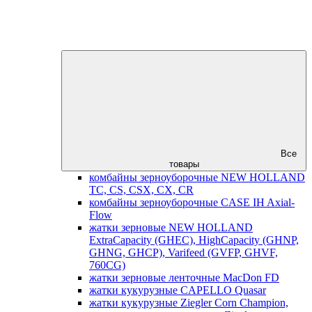
Все
товары
комбайны зерноуборочные NEW HOLLAND
TC, CS, CSX, CX, CR
комбайны зерноуборочные CASE IH Axial-
Flow
жатки зерновые NEW HOLLAND
ExtraCapacity (GHEC), HighCapacity (GHNP,
GHNG, GHCP), Varifeed (GVFP, GHVF,
760CG)
жатки зерновые ленточные MacDon FD
жатки кукурузные CAPELLO Quasar
жатки кукурузные Ziegler Corn Champion,