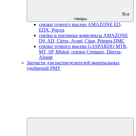
Все
товары
сеялки точного высева AMAZONE ED,
EDX, Precea
сеялки и посевные комплексы AMAZONE
D9, AD, Cirrus, Avant, Citan, Primera DMC
сеялки точного высева GASPARDO MTR,
MT, SP, Mistral, сеялки Centauro, Directa,
Aliante
Запчасти для распределителей минеральных
удобрений РМУ