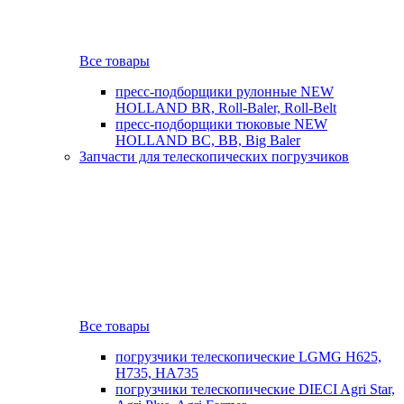
Все товары
пресс-подборщики рулонные NEW
HOLLAND BR, Roll-Baler, Roll-Belt
пресс-подборщики тюковые NEW
HOLLAND BC, BB, Big Baler
Запчасти для телескопических погрузчиков
Все товары
погрузчики телескопические LGMG H625,
H735, HA735
погрузчики телескопические DIECI Agri Star,