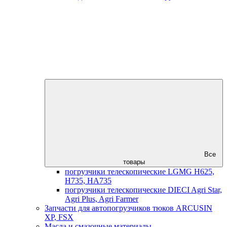
Все
товары
погрузчики телескопические LGMG H625,
H735, HA735
погрузчики телескопические DIECI Agri Star,
Agri Plus, Agri Farmer
Запчасти для автопогрузчиков тюков ARCUSIN
XP, FSX
Масла и смазочные материалы