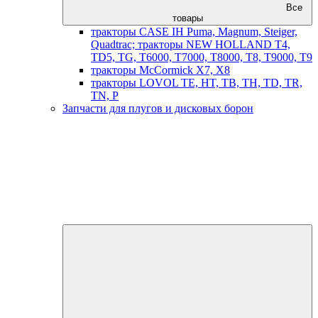
Все
товары
тракторы CASE IH Puma, Magnum, Steiger,
Quadtrac; тракторы NEW HOLLAND T4,
TD5, TG, T6000, T7000, T8000, T8, T9000, T9
тракторы McCormick X7, X8
тракторы LOVOL TE, HT, TB, TH, TD, TR,
TN, P
Запчасти для плугов и дисковых борон