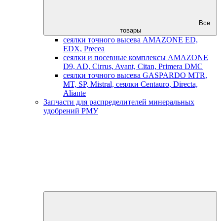
Все
товары
сеялки точного высева AMAZONE ED,
EDX, Precea
сеялки и посевные комплексы AMAZONE
D9, AD, Cirrus, Avant, Citan, Primera DMC
сеялки точного высева GASPARDO MTR,
MT, SP, Mistral, сеялки Centauro, Directa,
Aliante
Запчасти для распределителей минеральных
удобрений РМУ