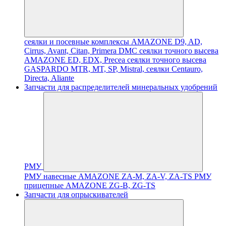
сеялки и посевные комплексы AMAZONE D9, AD,
Cirrus, Avant, Citan, Primera DMC
сеялки точного высева
AMAZONE ED, EDX, Precea
сеялки точного высева
GASPARDO MTR, MT, SP, Mistral, сеялки Centauro,
Directa, Aliante
Запчасти для распределителей минеральных удобрений
РМУ
РМУ навесные AMAZONE ZA-M, ZA-V, ZA-TS
РМУ
прицепные AMAZONE ZG-B, ZG-TS
Запчасти для опрыскивателей