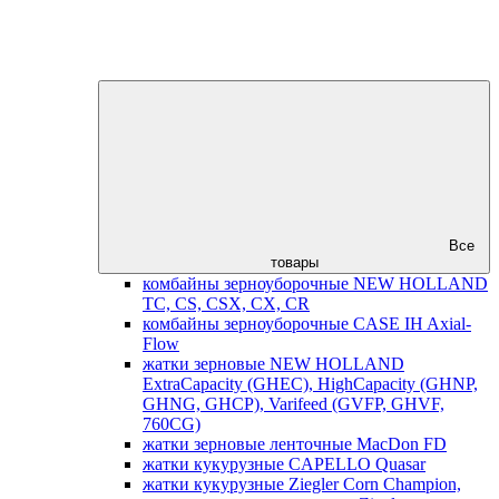
Все
товары
комбайны зерноуборочные NEW HOLLAND
TC, CS, CSX, CX, CR
комбайны зерноуборочные CASE IH Axial-
Flow
жатки зерновые NEW HOLLAND
ExtraCapacity (GHEC), HighCapacity (GHNP,
GHNG, GHCP), Varifeed (GVFP, GHVF,
760CG)
жатки зерновые ленточные MacDon FD
жатки кукурузные CAPELLO Quasar
жатки кукурузные Ziegler Corn Champion,