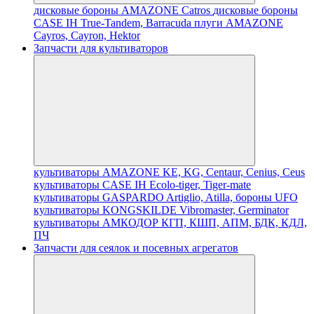
дисковые бороны AMAZONE Catros
дисковые бороны
CASE IH True-Tandem, Barracuda
плуги AMAZONE
Cayros, Cayron, Hektor
Запчасти для культиваторов
культиваторы AMAZONE KE, KG, Centaur, Cenius, Ceus
культиваторы CASE IH Ecolo-tiger, Tiger-mate
культиваторы GASPARDO Artiglio, Atilla, бороны UFO
культиваторы KONGSKILDE Vibromaster, Germinator
культиваторы АМКОДОР КГП, КШП, АПМ, БДК, КДЛ,
ПЧ
Запчасти для сеялок и посевных агрегатов