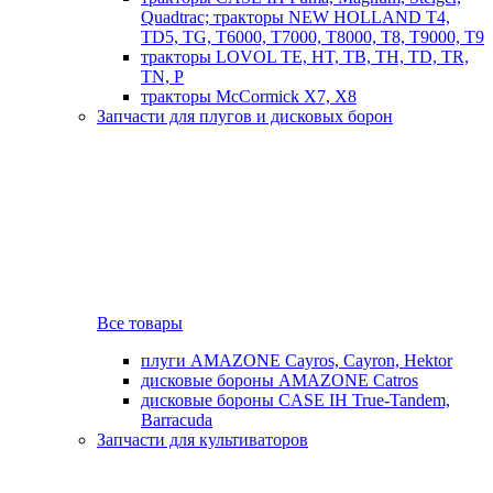
Quadtrac; тракторы NEW HOLLAND T4,
TD5, TG, T6000, T7000, T8000, T8, T9000, T9
тракторы LOVOL TE, HT, TB, TH, TD, TR,
TN, P
тракторы McCormick X7, X8
Запчасти для плугов и дисковых борон
Все товары
плуги AMAZONE Cayros, Cayron, Hektor
дисковые бороны AMAZONE Catros
дисковые бороны CASE IH True-Tandem,
Barracuda
Запчасти для культиваторов