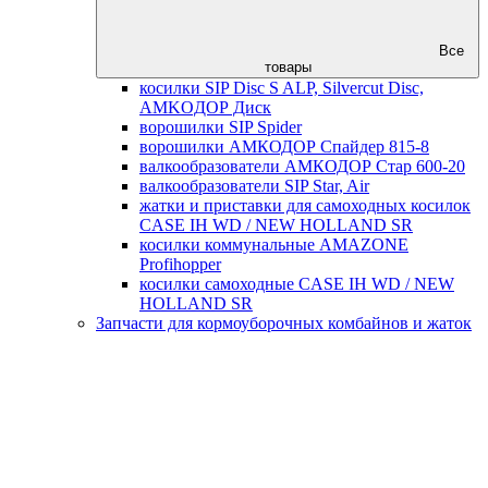
Все
товары
косилки SIP Disc S ALP, Silvercut Disc,
AMKOДОР Диск
ворошилки SIP Spider
ворошилки АМКОДОР Спайдер 815-8
валкообразователи АМКОДОР Стар 600-20
валкообразователи SIP Star, Air
жатки и приставки для самоходных косилок
CASE IH WD / NEW HOLLAND SR
косилки коммунальные AMAZONE
Profihopper
косилки самоходные CASE IH WD / NEW
HOLLAND SR
Запчасти для кормоуборочных комбайнов и жаток