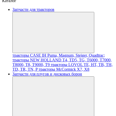
Каталог
Запчасти для тракторов
тракторы CASE IH Puma, Magnum, Steiger, Quadtrac;
тракторы NEW HOLLAND T4, TD5, TG, T6000, T7000,
T8000, T8, T9000, T9
тракторы LOVOL TE, HT, TB, TH,
TD, TR, TN, P
тракторы McCormick X7, X8
Запчасти для плугов и дисковых борон