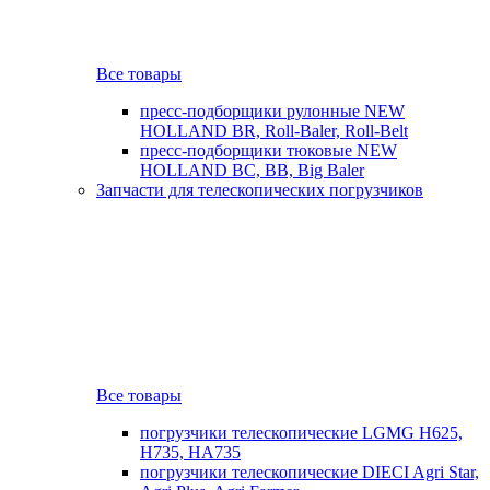
Все товары
пресс-подборщики рулонные NEW
HOLLAND BR, Roll-Baler, Roll-Belt
пресс-подборщики тюковые NEW
HOLLAND BC, BB, Big Baler
Запчасти для телескопических погрузчиков
Все товары
погрузчики телескопические LGMG H625,
H735, HA735
погрузчики телескопические DIECI Agri Star,