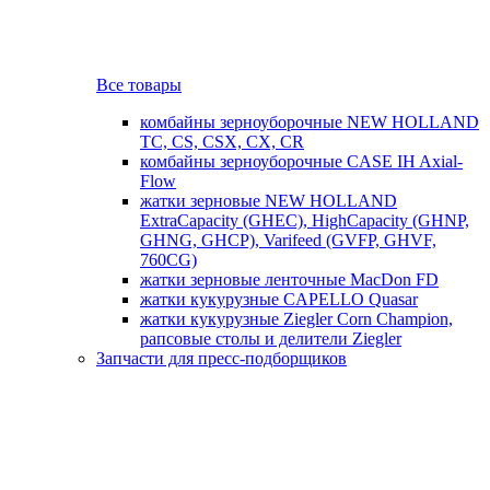
Все товары
комбайны зерноуборочные NEW HOLLAND
TC, CS, CSX, CX, CR
комбайны зерноуборочные CASE IH Axial-
Flow
жатки зерновые NEW HOLLAND
ExtraCapacity (GHEC), HighCapacity (GHNP,
GHNG, GHCP), Varifeed (GVFP, GHVF,
760CG)
жатки зерновые ленточные MacDon FD
жатки кукурузные CAPELLO Quasar
жатки кукурузные Ziegler Corn Champion,
рапсовые столы и делители Ziegler
Запчасти для пресс-подборщиков