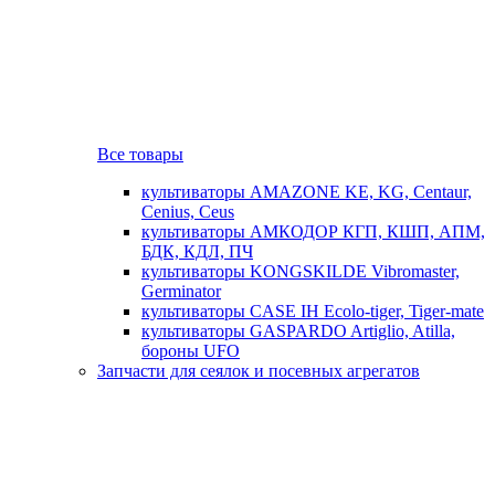
Все товары
культиваторы AMAZONE KE, KG, Centaur,
Cenius, Ceus
культиваторы АМКОДОР КГП, КШП, АПМ,
БДК, КДЛ, ПЧ
культиваторы KONGSKILDE Vibromaster,
Germinator
культиваторы CASE IH Ecolo-tiger, Tiger-mate
культиваторы GASPARDO Artiglio, Atilla,
бороны UFO
Запчасти для сеялок и посевных агрегатов