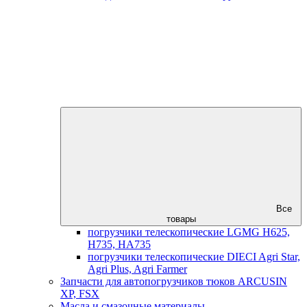
Все
товары
погрузчики телескопические LGMG H625,
H735, HA735
погрузчики телескопические DIECI Agri Star,
Agri Plus, Agri Farmer
Запчасти для автопогрузчиков тюков ARCUSIN
XP, FSX
Масла и смазочные материалы