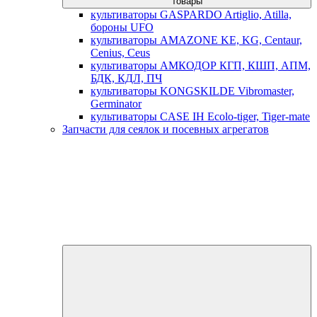
товары
культиваторы GASPARDO Artiglio, Atilla,
бороны UFO
культиваторы AMAZONE KE, KG, Centaur,
Cenius, Ceus
культиваторы АМКОДОР КГП, КШП, АПМ,
БДК, КДЛ, ПЧ
культиваторы KONGSKILDE Vibromaster,
Germinator
культиваторы CASE IH Ecolo-tiger, Tiger-mate
Запчасти для сеялок и посевных агрегатов