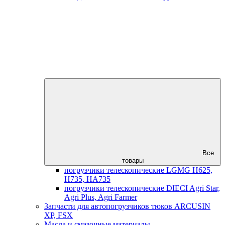
Все
товары
погрузчики телескопические LGMG H625,
H735, HA735
погрузчики телескопические DIECI Agri Star,
Agri Plus, Agri Farmer
Запчасти для автопогрузчиков тюков ARCUSIN
XP, FSX
Масла и смазочные материалы