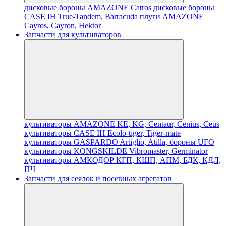
дисковые бороны AMAZONE Catros
дисковые бороны
CASE IH True-Tandem, Barracuda
плуги AMAZONE
Cayros, Cayron, Hektor
Запчасти для культиваторов
культиваторы AMAZONE KE, KG, Centaur, Cenius, Ceus
культиваторы CASE IH Ecolo-tiger, Tiger-mate
культиваторы GASPARDO Artiglio, Atilla, бороны UFO
культиваторы KONGSKILDE Vibromaster, Germinator
культиваторы АМКОДОР КГП, КШП, АПМ, БДК, КДЛ,
ПЧ
Запчасти для сеялок и посевных агрегатов