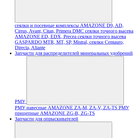
сеялки и посевные комплексы AMAZONE D9, AD,
Cirrus, Avant, Citan, Primera DMC
сеялки точного высева
AMAZONE ED, EDX, Precea
сеялки точного высева
GASPARDO MTR, MT, SP, Mistral, сеялки Centauro,
Directa, Aliante
Запчасти для распределителей минеральных удобрений
РМУ
РМУ навесные AMAZONE ZA-M, ZA-V, ZA-TS
РМУ
прицепные AMAZONE ZG-B, ZG-TS
Запчасти для опрыскивателей