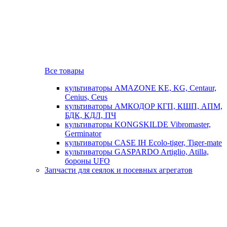
Все товары
культиваторы AMAZONE KE, KG, Centaur,
Cenius, Ceus
культиваторы АМКОДОР КГП, КШП, АПМ,
БДК, КДЛ, ПЧ
культиваторы KONGSKILDE Vibromaster,
Germinator
культиваторы CASE IH Ecolo-tiger, Tiger-mate
культиваторы GASPARDO Artiglio, Atilla,
бороны UFO
Запчасти для сеялок и посевных агрегатов