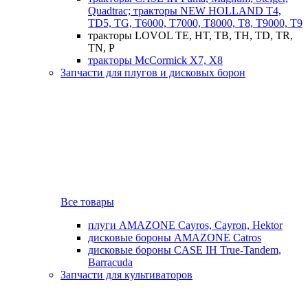
Quadtrac; тракторы NEW HOLLAND T4,
TD5, TG, T6000, T7000, T8000, T8, T9000, T9
тракторы LOVOL TE, HT, TB, TH, TD, TR,
TN, P
тракторы McCormick X7, X8
Запчасти для плугов и дисковых борон
Все товары
плуги AMAZONE Cayros, Cayron, Hektor
дисковые бороны AMAZONE Catros
дисковые бороны CASE IH True-Tandem,
Barracuda
Запчасти для культиваторов