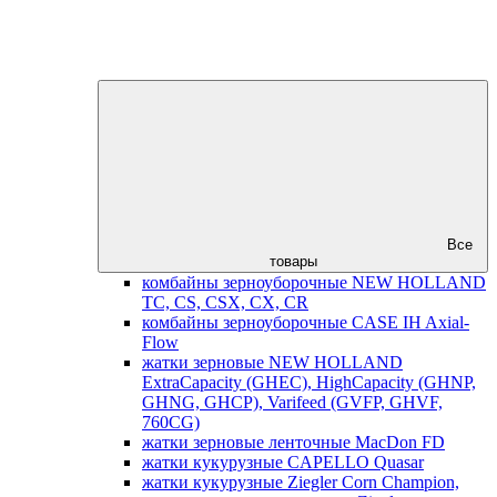
Все
товары
комбайны зерноуборочные NEW HOLLAND
TC, CS, CSX, CX, CR
комбайны зерноуборочные CASE IH Axial-
Flow
жатки зерновые NEW HOLLAND
ExtraCapacity (GHEC), HighCapacity (GHNP,
GHNG, GHCP), Varifeed (GVFP, GHVF,
760CG)
жатки зерновые ленточные MacDon FD
жатки кукурузные CAPELLO Quasar
жатки кукурузные Ziegler Corn Champion,