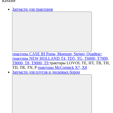
Каталог
Запчасти для тракторов
тракторы CASE IH Puma, Magnum, Steiger, Quadtrac;
тракторы NEW HOLLAND T4, TD5, TG, T6000, T7000,
T8000, T8, T9000, T9
тракторы LOVOL TE, HT, TB, TH,
TD, TR, TN, P
тракторы McCormick X7, X8
Запчасти для плугов и дисковых борон