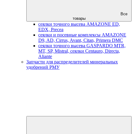
Все
товары
сеялки точного высева AMAZONE ED,
EDX, Precea
сеялки и посевные комплексы AMAZONE
D9, AD, Cirrus, Avant, Citan, Primera DMC
сеялки точного высева GASPARDO MTR,
MT, SP, Mistral, сеялки Centauro, Directa,
Aliante
Запчасти для распределителей минеральных
удобрений РМУ