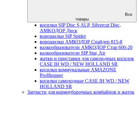
Все
товары
косилки SIP Disc S ALP, Silvercut Disc,
AMKOДОР Диск
ворошилки SIP Spider
ворошилки АМКОДОР Спайдер 815-8
валкообразователи АМКОДОР Стар 600-20
валкообразователи SIP Star, Air
жатки и приставки для самоходных косилок
CASE IH WD / NEW HOLLAND SR
косилки коммунальные AMAZONE
Profihopper
косилки самоходные CASE IH WD / NEW
HOLLAND SR
Запчасти для кормоуборочных комбайнов и жаток