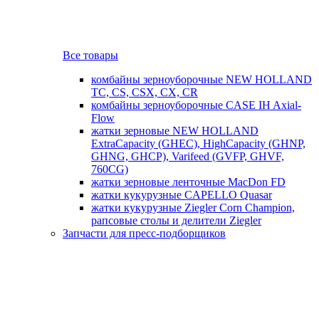
Все товары
комбайны зерноуборочные NEW HOLLAND
TC, CS, CSX, CX, CR
комбайны зерноуборочные CASE IH Axial-
Flow
жатки зерновые NEW HOLLAND
ExtraCapacity (GHEC), HighCapacity (GHNP,
GHNG, GHCP), Varifeed (GVFP, GHVF,
760CG)
жатки зерновые ленточные MacDon FD
жатки кукурузные CAPELLO Quasar
жатки кукурузные Ziegler Corn Champion,
рапсовые столы и делители Ziegler
Запчасти для пресс-подборщиков