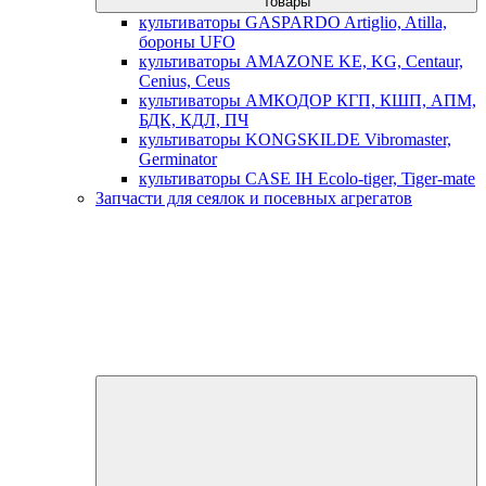
товары
культиваторы GASPARDO Artiglio, Atilla,
бороны UFO
культиваторы AMAZONE KE, KG, Centaur,
Cenius, Ceus
культиваторы АМКОДОР КГП, КШП, АПМ,
БДК, КДЛ, ПЧ
культиваторы KONGSKILDE Vibromaster,
Germinator
культиваторы CASE IH Ecolo-tiger, Tiger-mate
Запчасти для сеялок и посевных агрегатов