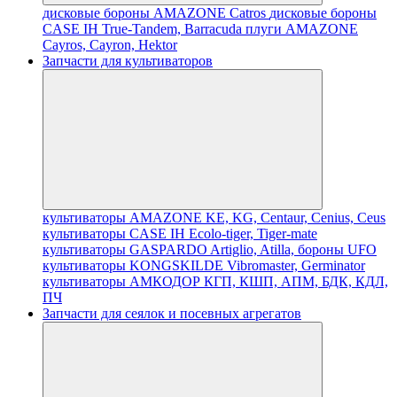
дисковые бороны AMAZONE Catros
дисковые бороны
CASE IH True-Tandem, Barracuda
плуги AMAZONE
Cayros, Cayron, Hektor
Запчасти для культиваторов
культиваторы AMAZONE KE, KG, Centaur, Cenius, Ceus
культиваторы CASE IH Ecolo-tiger, Tiger-mate
культиваторы GASPARDO Artiglio, Atilla, бороны UFO
культиваторы KONGSKILDE Vibromaster, Germinator
культиваторы АМКОДОР КГП, КШП, АПМ, БДК, КДЛ,
ПЧ
Запчасти для сеялок и посевных агрегатов