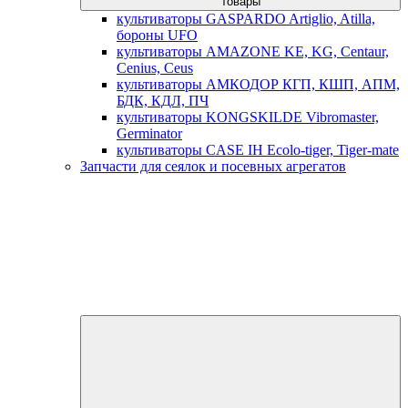
товары
культиваторы GASPARDO Artiglio, Atilla,
бороны UFO
культиваторы AMAZONE KE, KG, Centaur,
Cenius, Ceus
культиваторы АМКОДОР КГП, КШП, АПМ,
БДК, КДЛ, ПЧ
культиваторы KONGSKILDE Vibromaster,
Germinator
культиваторы CASE IH Ecolo-tiger, Tiger-mate
Запчасти для сеялок и посевных агрегатов