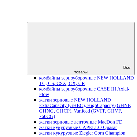
Все
товары
комбайны зерноуборочные NEW HOLLAND
TC, CS, CSX, CX, CR
комбайны зерноуборочные CASE IH Axial-
Flow
жатки зерновые NEW HOLLAND
ExtraCapacity (GHEC), HighCapacity (GHNP,
GHNG, GHCP), Varifeed (GVFP, GHVF,
760CG)
жатки зерновые ленточные MacDon FD
жатки кукурузные CAPELLO Quasar
жатки кукурузные Ziegler Corn Champion,