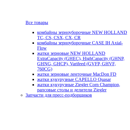
Все товары
комбайны зерноуборочные NEW HOLLAND
TC, CS, CSX, CX, CR
комбайны зерноуборочные CASE IH Axial-
Flow
жатки зерновые NEW HOLLAND
ExtraCapacity (GHEC), HighCapacity (GHNP,
GHNG, GHCP), Varifeed (GVFP, GHVF,
760CG)
жатки зерновые ленточные MacDon FD
жатки кукурузные CAPELLO Quasar
жатки кукурузные Ziegler Corn Champion,
рапсовые столы и делители Ziegler
Запчасти для пресс-подборщиков