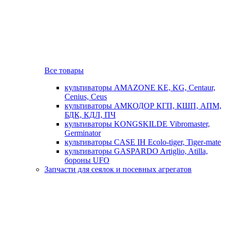
Все товары
культиваторы AMAZONE KE, KG, Centaur,
Cenius, Ceus
культиваторы АМКОДОР КГП, КШП, АПМ,
БДК, КДЛ, ПЧ
культиваторы KONGSKILDE Vibromaster,
Germinator
культиваторы CASE IH Ecolo-tiger, Tiger-mate
культиваторы GASPARDO Artiglio, Atilla,
бороны UFO
Запчасти для сеялок и посевных агрегатов