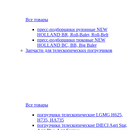
Все товары
пресс-подборщики рулонные NEW
HOLLAND BR, Roll-Baler, Roll-Belt
пресс-подборщики тюковые NEW
HOLLAND BC, BB, Big Baler
Запчасти для телескопических погрузчиков
Все товары
погрузчики телескопические LGMG H625,
H735, HA735
погрузчики телескопические DIECI Agri Star,