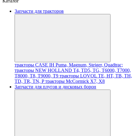
Каталог
Запчасти для тракторов
тракторы CASE IH Puma, Magnum, Steiger, Quadtrac;
тракторы NEW HOLLAND T4, TD5, TG, T6000, T7000,
T8000, T8, T9000, T9
тракторы LOVOL TE, HT, TB, TH,
TD, TR, TN, P
тракторы McCormick X7, X8
Запчасти для плугов и дисковых борон