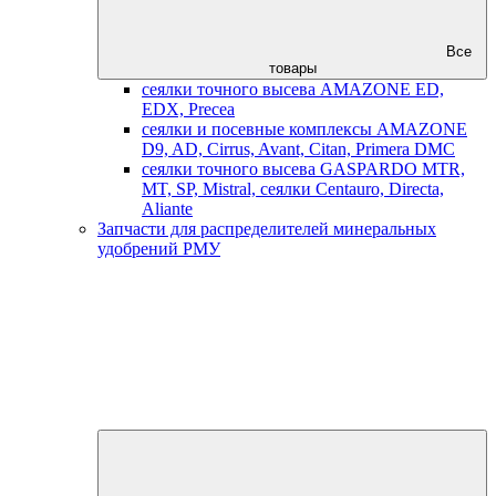
Все
товары
сеялки точного высева AMAZONE ED,
EDX, Precea
сеялки и посевные комплексы AMAZONE
D9, AD, Cirrus, Avant, Citan, Primera DMC
сеялки точного высева GASPARDO MTR,
MT, SP, Mistral, сеялки Centauro, Directa,
Aliante
Запчасти для распределителей минеральных
удобрений РМУ