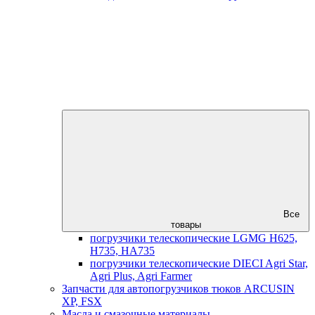
Все
товары
погрузчики телескопические LGMG H625,
H735, HA735
погрузчики телескопические DIECI Agri Star,
Agri Plus, Agri Farmer
Запчасти для автопогрузчиков тюков ARCUSIN
XP, FSX
Масла и смазочные материалы