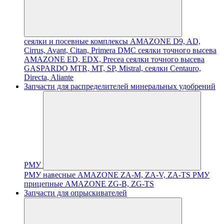
сеялки и посевные комплексы AMAZONE D9, AD,
Cirrus, Avant, Citan, Primera DMC
сеялки точного высева
AMAZONE ED, EDX, Precea
сеялки точного высева
GASPARDO MTR, MT, SP, Mistral, сеялки Centauro,
Directa, Aliante
Запчасти для распределителей минеральных удобрений
РМУ
РМУ навесные AMAZONE ZA-M, ZA-V, ZA-TS
РМУ
прицепные AMAZONE ZG-B, ZG-TS
Запчасти для опрыскивателей