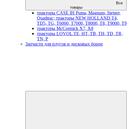
Все
товары
тракторы CASE IH Puma, Magnum, Steiger,
Quadtrac; тракторы NEW HOLLAND T4,
TD5, TG, T6000, T7000, T8000, T8, T9000, T9
тракторы McCormick X7, X8
тракторы LOVOL TE, HT, TB, TH, TD, TR,
TN, P
Запчасти для плугов и дисковых борон