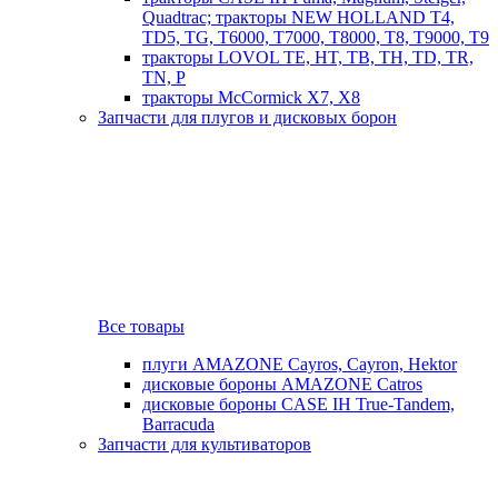
Quadtrac; тракторы NEW HOLLAND T4,
TD5, TG, T6000, T7000, T8000, T8, T9000, T9
тракторы LOVOL TE, HT, TB, TH, TD, TR,
TN, P
тракторы McCormick X7, X8
Запчасти для плугов и дисковых борон
Все товары
плуги AMAZONE Cayros, Cayron, Hektor
дисковые бороны AMAZONE Catros
дисковые бороны CASE IH True-Tandem,
Barracuda
Запчасти для культиваторов