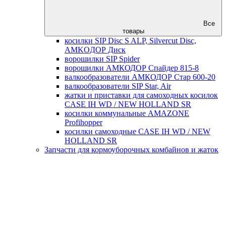
Все
товары
косилки SIP Disc S ALP, Silvercut Disc,
AMKOДОР Диск
ворошилки SIP Spider
ворошилки АМКОДОР Спайдер 815-8
валкообразователи АМКОДОР Стар 600-20
валкообразователи SIP Star, Air
жатки и приставки для самоходных косилок
CASE IH WD / NEW HOLLAND SR
косилки коммунальные AMAZONE
Profihopper
косилки самоходные CASE IH WD / NEW
HOLLAND SR
Запчасти для кормоуборочных комбайнов и жаток