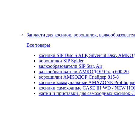
Запчасти для косилок, ворошилок, валкообразовате
Все товары
косилки SIP Disc S ALP, Silvercut Disc, AMK
ворошилки SIP Spider
валкообразователи SIP Star, Air
валкообразователи АМКОДОР Стар 600-20
ворошилки АМКОДОР Спайдер 815-8
косилки коммунальные AMAZONE Profihoppe
косилки самоходные CASE IH WD / NEW H
жатки и приставки для самоходных косил