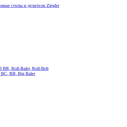
овые столы и делители Ziegler
 Roll-Baler, Roll-Belt
C, BB, Big Baler