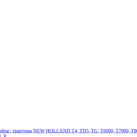
adtrac; тракторы NEW HOLLAND T4, TD5, TG, T6000, T7000, T80
, P