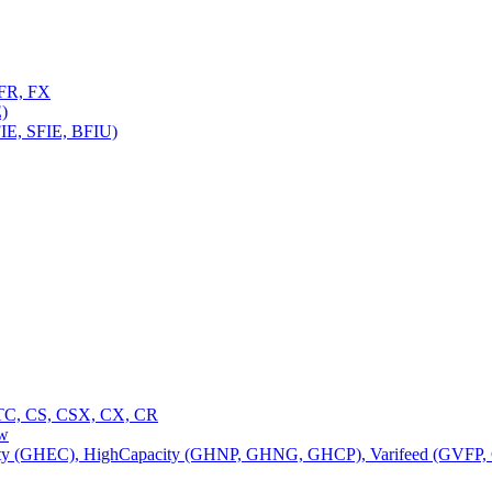
FR, FX
)
E, SFIE, BFIU)
C, CS, CSX, CX, CR
ow
 (GHEC), HighCapacity (GHNP, GHNG, GHCP), Varifeed (GVFP