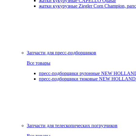
жатки кукурузные CAPELLO Quasar
жатки кукурузные Ziegler Corn Champion, рапс
Запчасти для пресс-подборщиков
Все товары
пресс-подборщики рулонные NEW HOLLAND BR,
пресс-подборщики тюковые NEW HOLLAND B
Запчасти для телескопических погрузчиков
Все товары