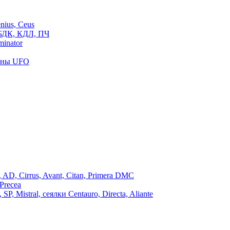
ius, Ceus
БДК, КДЛ, ПЧ
inator
роны UFO
, Cirrus, Avant, Citan, Primera DMC
Precea
Mistral, сеялки Centauro, Directa, Aliante