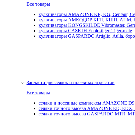
Все товары
культиваторы AMAZONE KE, KG, Centaur, Cen
культиваторы АМКОДОР КГП, КШП, АПМ, 
культиваторы KONGSKILDE Vibromaster, Germ
культиваторы CASE IH Ecolo-tiger, Tiger-mate
культиваторы GASPARDO Artiglio, Atilla, бо
Запчасти для сеялок и посевных агрегатов
Все товары
сеялки и посевные комплексы AMAZONE D9, AD
сеялки точного высева AMAZONE ED, EDX, 
сеялки точного высева GASPARDO MTR, MT, SP, 