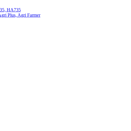
35, HA735
ri Plus, Agri Farmer