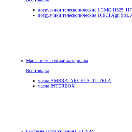
погрузчики телескопические LGMG H625, H7
погрузчики телескопические DIECI Agri Star, Ag
Масла и смазочные материалы
Все товары
масла AMBRA, AKCELA, TUTELA
масла INTERBOX
Системы автовождения CHCNAV