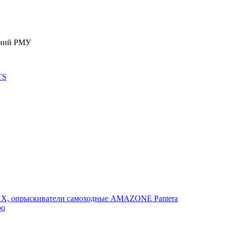
ений РМУ
TS
, опрыскиватели самоходные AMAZONE Pantera
po