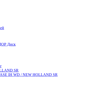
лей
OДОР Диск
r
OLLAND SR
ок CASE IH WD / NEW HOLLAND SR