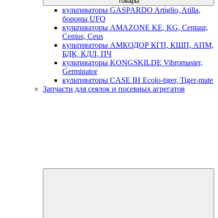
товары
культиваторы GASPARDO Artiglio, Atilla,
бороны UFO
культиваторы AMAZONE KE, KG, Centaur,
Cenius, Ceus
культиваторы АМКОДОР КГП, КШП, АПМ,
БДК, КДЛ, ПЧ
культиваторы KONGSKILDE Vibromaster,
Germinator
культиваторы CASE IH Ecolo-tiger, Tiger-mate
Запчасти для сеялок и посевных агрегатов