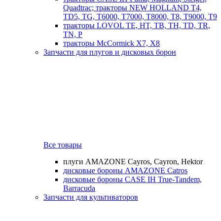
Quadtrac; тракторы NEW HOLLAND T4,
TD5, TG, T6000, T7000, T8000, T8, T9000, T9
тракторы LOVOL TE, HT, TB, TH, TD, TR,
TN, P
тракторы McCormick X7, X8
Запчасти для плугов и дисковых борон
Все товары
плуги AMAZONE Cayros, Cayron, Hektor
дисковые бороны AMAZONE Catros
дисковые бороны CASE IH True-Tandem,
Barracuda
Запчасти для культиваторов