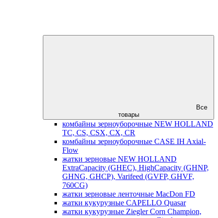
Все
товары
комбайны зерноуборочные NEW HOLLAND
TC, CS, CSX, CX, CR
комбайны зерноуборочные CASE IH Axial-
Flow
жатки зерновые NEW HOLLAND
ExtraCapacity (GHEC), HighCapacity (GHNP,
GHNG, GHCP), Varifeed (GVFP, GHVF,
760CG)
жатки зерновые ленточные MacDon FD
жатки кукурузные CAPELLO Quasar
жатки кукурузные Ziegler Corn Champion,