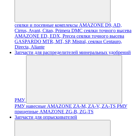
сеялки и посевные комплексы AMAZONE D9, AD,
Cirrus, Avant, Citan, Primera DMC
сеялки точного высева
AMAZONE ED, EDX, Precea
сеялки точного высева
GASPARDO MTR, MT, SP, Mistral, сеялки Centauro,
Directa, Aliante
Запчасти для распределителей минеральных удобрений
РМУ
РМУ навесные AMAZONE ZA-M, ZA-V, ZA-TS
РМУ
прицепные AMAZONE ZG-B, ZG-TS
Запчасти для опрыскивателей