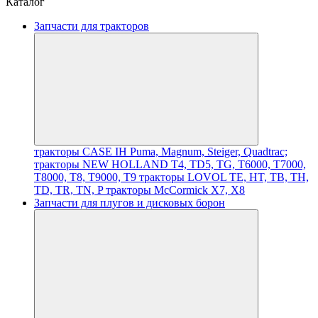
Каталог
Запчасти для тракторов
тракторы CASE IH Puma, Magnum, Steiger, Quadtrac;
тракторы NEW HOLLAND T4, TD5, TG, T6000, T7000,
T8000, T8, T9000, T9
тракторы LOVOL TE, HT, TB, TH,
TD, TR, TN, P
тракторы McCormick X7, X8
Запчасти для плугов и дисковых борон