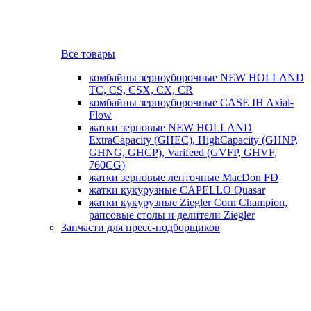
Все товары
комбайны зерноуборочные NEW HOLLAND
TC, CS, CSX, CX, CR
комбайны зерноуборочные CASE IH Axial-
Flow
жатки зерновые NEW HOLLAND
ExtraCapacity (GHEC), HighCapacity (GHNP,
GHNG, GHCP), Varifeed (GVFP, GHVF,
760CG)
жатки зерновые ленточные MacDon FD
жатки кукурузные CAPELLO Quasar
жатки кукурузные Ziegler Corn Champion,
рапсовые столы и делители Ziegler
Запчасти для пресс-подборщиков