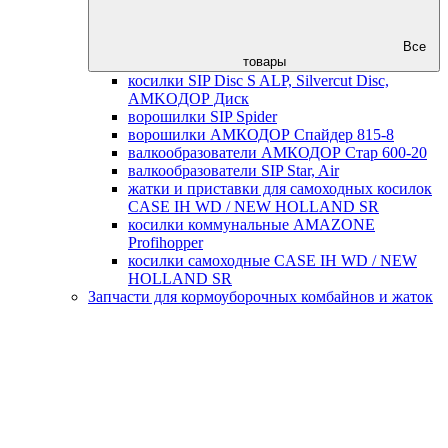
Все
товары
косилки SIP Disc S ALP, Silvercut Disc,
AMKOДОР Диск
ворошилки SIP Spider
ворошилки АМКОДОР Спайдер 815-8
валкообразователи АМКОДОР Стар 600-20
валкообразователи SIP Star, Air
жатки и приставки для самоходных косилок
CASE IH WD / NEW HOLLAND SR
косилки коммунальные AMAZONE
Profihopper
косилки самоходные CASE IH WD / NEW
HOLLAND SR
Запчасти для кормоуборочных комбайнов и жаток