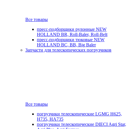
Все товары
пресс-подборщики рулонные NEW
HOLLAND BR, Roll-Baler, Roll-Belt
пресс-подборщики тюковые NEW
HOLLAND BC, BB, Big Baler
Запчасти для телескопических погрузчиков
Все товары
погрузчики телескопические LGMG H625,
H735, HA735
погрузчики телескопические DIECI Agri Star,