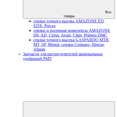
Все
товары
сеялки точного высева AMAZONE ED,
EDX, Precea
сеялки и посевные комплексы AMAZONE
D9, AD, Cirrus, Avant, Citan, Primera DMC
сеялки точного высева GASPARDO MTR,
MT, SP, Mistral, сеялки Centauro, Directa,
Aliante
Запчасти для распределителей минеральных
удобрений РМУ