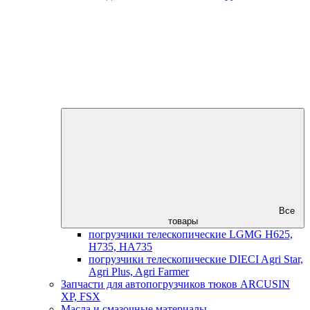
Все
товары
погрузчики телескопические LGMG H625,
H735, HA735
погрузчики телескопические DIECI Agri Star,
Agri Plus, Agri Farmer
Запчасти для автопогрузчиков тюков ARCUSIN
XP, FSX
Масла и смазочные материалы