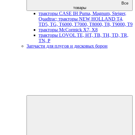
Все
товары
тракторы CASE IH Puma, Magnum, Steiger,
Quadtrac; тракторы NEW HOLLAND T4,
TD5, TG, T6000, T7000, T8000, T8, T9000, T9
тракторы McCormick X7, X8
тракторы LOVOL TE, HT, TB, TH, TD, TR,
TN, P
Запчасти для плугов и дисковых борон