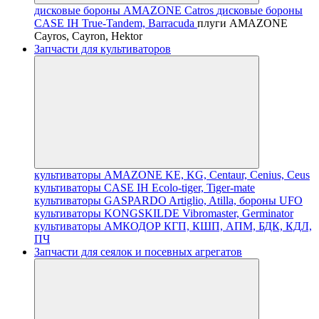
дисковые бороны AMAZONE Catros
дисковые бороны
CASE IH True-Tandem, Barracuda
плуги AMAZONE
Cayros, Cayron, Hektor
Запчасти для культиваторов
культиваторы AMAZONE KE, KG, Centaur, Cenius, Ceus
культиваторы CASE IH Ecolo-tiger, Tiger-mate
культиваторы GASPARDO Artiglio, Atilla, бороны UFO
культиваторы KONGSKILDE Vibromaster, Germinator
культиваторы АМКОДОР КГП, КШП, АПМ, БДК, КДЛ,
ПЧ
Запчасти для сеялок и посевных агрегатов