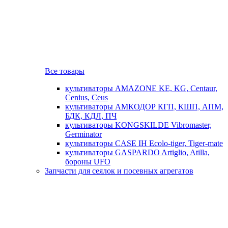
Все товары
культиваторы AMAZONE KE, KG, Centaur,
Cenius, Ceus
культиваторы АМКОДОР КГП, КШП, АПМ,
БДК, КДЛ, ПЧ
культиваторы KONGSKILDE Vibromaster,
Germinator
культиваторы CASE IH Ecolo-tiger, Tiger-mate
культиваторы GASPARDO Artiglio, Atilla,
бороны UFO
Запчасти для сеялок и посевных агрегатов