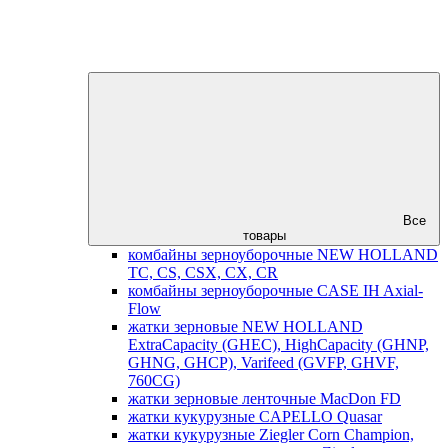
Все
товары
комбайны зерноуборочные NEW HOLLAND
TC, CS, CSX, CX, CR
комбайны зерноуборочные CASE IH Axial-
Flow
жатки зерновые NEW HOLLAND
ExtraCapacity (GHEC), HighCapacity (GHNP,
GHNG, GHCP), Varifeed (GVFP, GHVF,
760CG)
жатки зерновые ленточные MacDon FD
жатки кукурузные CAPELLO Quasar
жатки кукурузные Ziegler Corn Champion,