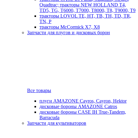
Quadtrac; тракторы NEW HOLLAND T4,
TD5, TG, T6000, T7000, T8000, T8, T9000, T9
тракторы LOVOL TE, HT, TB, TH, TD, TR,
TN, P
тракторы McCormick X7, X8
Запчасти для плугов и дисковых борон
Все товары
плуги AMAZONE Cayros, Cayron, Hektor
дисковые бороны AMAZONE Catros
дисковые бороны CASE IH True-Tandem,
Barracuda
Запчасти для культиваторов