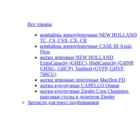
Все товары
комбайны зерноуборочные NEW HOLLAND
TC, CS, CSX, CX, CR
комбайны зерноуборочные CASE IH Axial-
Flow
жатки зерновые NEW HOLLAND
ExtraCapacity (GHEC), HighCapacity (GHNP,
GHNG, GHCP), Varifeed (GVFP, GHVF,
760CG)
жатки зерновые ленточные MacDon FD
жатки кукурузные CAPELLO Quasar
жатки кукурузные Ziegler Corn Champion,
рапсовые столы и делители Ziegler
Запчасти для пресс-подборщиков