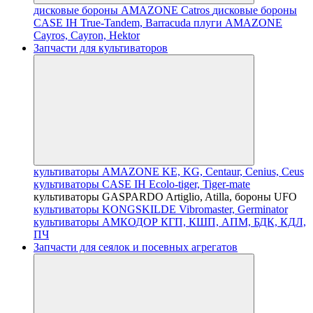
дисковые бороны AMAZONE Catros
дисковые бороны
CASE IH True-Tandem, Barracuda
плуги AMAZONE
Cayros, Cayron, Hektor
Запчасти для культиваторов
культиваторы AMAZONE KE, KG, Centaur, Cenius, Ceus
культиваторы CASE IH Ecolo-tiger, Tiger-mate
культиваторы GASPARDO Artiglio, Atilla, бороны UFO
культиваторы KONGSKILDE Vibromaster, Germinator
культиваторы АМКОДОР КГП, КШП, АПМ, БДК, КДЛ,
ПЧ
Запчасти для сеялок и посевных агрегатов