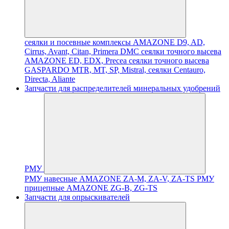
сеялки и посевные комплексы AMAZONE D9, AD,
Cirrus, Avant, Citan, Primera DMC
сеялки точного высева
AMAZONE ED, EDX, Precea
сеялки точного высева
GASPARDO MTR, MT, SP, Mistral, сеялки Centauro,
Directa, Aliante
Запчасти для распределителей минеральных удобрений
РМУ
РМУ навесные AMAZONE ZA-M, ZA-V, ZA-TS
РМУ
прицепные AMAZONE ZG-B, ZG-TS
Запчасти для опрыскивателей