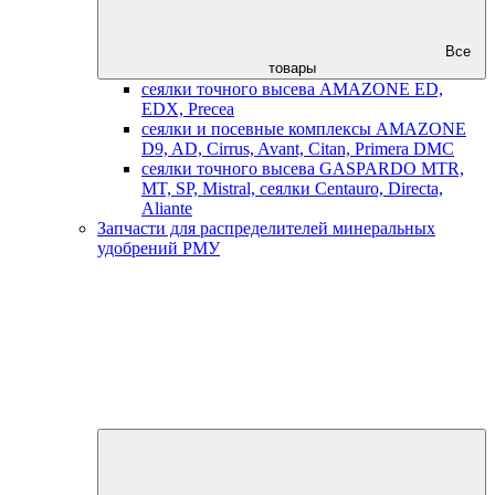
Все
товары
сеялки точного высева AMAZONE ED,
EDX, Precea
сеялки и посевные комплексы AMAZONE
D9, AD, Cirrus, Avant, Citan, Primera DMC
сеялки точного высева GASPARDO MTR,
MT, SP, Mistral, сеялки Centauro, Directa,
Aliante
Запчасти для распределителей минеральных
удобрений РМУ