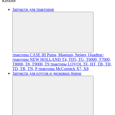
Каталог
Запчасти для тракторов
тракторы CASE IH Puma, Magnum, Steiger, Quadtrac;
тракторы NEW HOLLAND T4, TD5, TG, T6000, T7000,
T8000, T8, T9000, T9
тракторы LOVOL TE, HT, TB, TH,
TD, TR, TN, P
тракторы McCormick X7, X8
Запчасти для плугов и дисковых борон