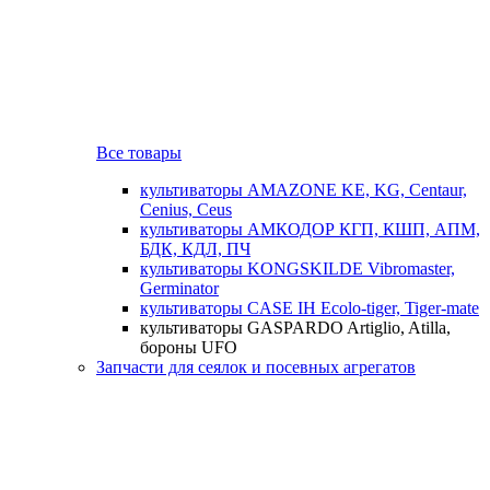
Все товары
культиваторы AMAZONE KE, KG, Centaur,
Cenius, Ceus
культиваторы АМКОДОР КГП, КШП, АПМ,
БДК, КДЛ, ПЧ
культиваторы KONGSKILDE Vibromaster,
Germinator
культиваторы CASE IH Ecolo-tiger, Tiger-mate
культиваторы GASPARDO Artiglio, Atilla,
бороны UFO
Запчасти для сеялок и посевных агрегатов