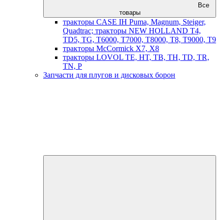
Все
товары
тракторы CASE IH Puma, Magnum, Steiger,
Quadtrac; тракторы NEW HOLLAND T4,
TD5, TG, T6000, T7000, T8000, T8, T9000, T9
тракторы McCormick X7, X8
тракторы LOVOL TE, HT, TB, TH, TD, TR,
TN, P
Запчасти для плугов и дисковых борон