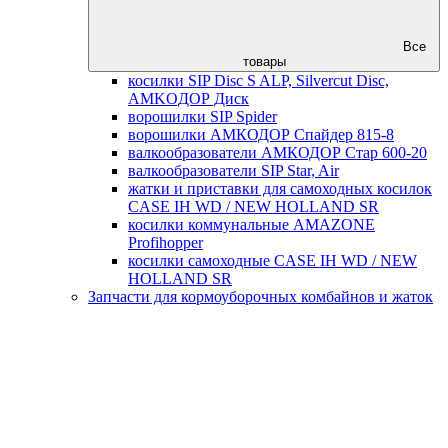
Все
товары
косилки SIP Disc S ALP, Silvercut Disc,
AMKOДОР Диск
ворошилки SIP Spider
ворошилки АМКОДОР Спайдер 815-8
валкообразователи АМКОДОР Стар 600-20
валкообразователи SIP Star, Air
жатки и приставки для самоходных косилок
CASE IH WD / NEW HOLLAND SR
косилки коммунальные AMAZONE
Profihopper
косилки самоходные CASE IH WD / NEW
HOLLAND SR
Запчасти для кормоуборочных комбайнов и жаток