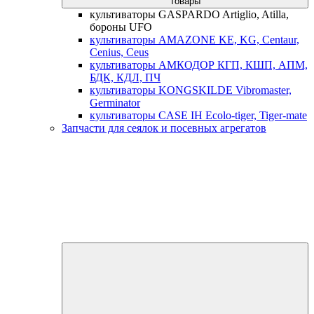
товары
культиваторы GASPARDO Artiglio, Atilla,
бороны UFO
культиваторы AMAZONE KE, KG, Centaur,
Cenius, Ceus
культиваторы АМКОДОР КГП, КШП, АПМ,
БДК, КДЛ, ПЧ
культиваторы KONGSKILDE Vibromaster,
Germinator
культиваторы CASE IH Ecolo-tiger, Tiger-mate
Запчасти для сеялок и посевных агрегатов