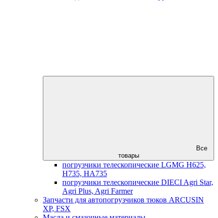
Все
товары
погрузчики телескопические LGMG H625,
H735, HA735
погрузчики телескопические DIECI Agri Star,
Agri Plus, Agri Farmer
Запчасти для автопогрузчиков тюков ARCUSIN
XP, FSX
Масла и смазочные материалы