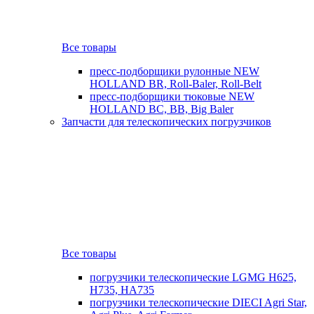
Все товары
пресс-подборщики рулонные NEW
HOLLAND BR, Roll-Baler, Roll-Belt
пресс-подборщики тюковые NEW
HOLLAND BC, BB, Big Baler
Запчасти для телескопических погрузчиков
Все товары
погрузчики телескопические LGMG H625,
H735, HA735
погрузчики телескопические DIECI Agri Star,