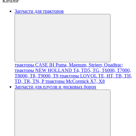
Каталог
Запчасти для тракторов
тракторы CASE IH Puma, Magnum, Steiger, Quadtrac;
тракторы NEW HOLLAND T4, TD5, TG, T6000, T7000,
T8000, T8, T9000, T9
тракторы LOVOL TE, HT, TB, TH,
TD, TR, TN, P
тракторы McCormick X7, X8
Запчасти для плугов и дисковых борон