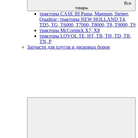
Все
товары
тракторы CASE IH Puma, Magnum, Steiger,
Quadtrac; тракторы NEW HOLLAND T4,
TD5, TG, T6000, T7000, T8000, T8, T9000, T9
тракторы McCormick X7, X8
тракторы LOVOL TE, HT, TB, TH, TD, TR,
TN, P
Запчасти для плугов и дисковых борон