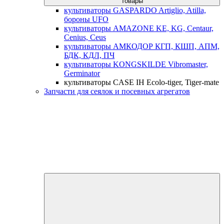
товары
культиваторы GASPARDO Artiglio, Atilla,
бороны UFO
культиваторы AMAZONE KE, KG, Centaur,
Cenius, Ceus
культиваторы АМКОДОР КГП, КШП, АПМ,
БДК, КДЛ, ПЧ
культиваторы KONGSKILDE Vibromaster,
Germinator
культиваторы CASE IH Ecolo-tiger, Tiger-mate
Запчасти для сеялок и посевных агрегатов