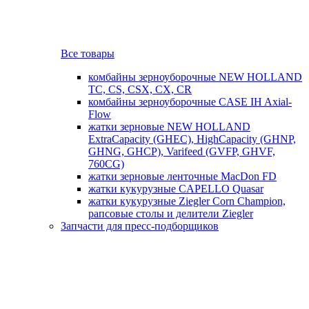
Все товары
комбайны зерноуборочные NEW HOLLAND
TC, CS, CSX, CX, CR
комбайны зерноуборочные CASE IH Axial-
Flow
жатки зерновые NEW HOLLAND
ExtraCapacity (GHEC), HighCapacity (GHNP,
GHNG, GHCP), Varifeed (GVFP, GHVF,
760CG)
жатки зерновые ленточные MacDon FD
жатки кукурузные CAPELLO Quasar
жатки кукурузные Ziegler Corn Champion,
рапсовые столы и делители Ziegler
Запчасти для пресс-подборщиков