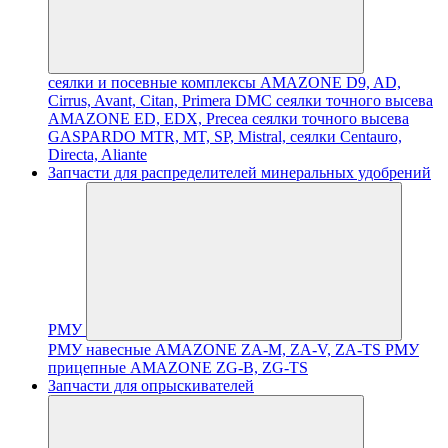
сеялки и посевные комплексы AMAZONE D9, AD,
Cirrus, Avant, Citan, Primera DMC
сеялки точного высева
AMAZONE ED, EDX, Precea
сеялки точного высева
GASPARDO MTR, MT, SP, Mistral, сеялки Centauro,
Directa, Aliante
Запчасти для распределителей минеральных удобрений
РМУ
РМУ навесные AMAZONE ZA-M, ZA-V, ZA-TS
РМУ
прицепные AMAZONE ZG-B, ZG-TS
Запчасти для опрыскивателей