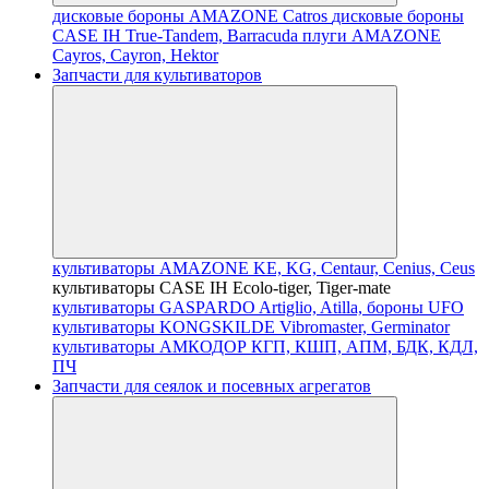
дисковые бороны AMAZONE Catros
дисковые бороны
CASE IH True-Tandem, Barracuda
плуги AMAZONE
Cayros, Cayron, Hektor
Запчасти для культиваторов
культиваторы AMAZONE KE, KG, Centaur, Cenius, Ceus
культиваторы CASE IH Ecolo-tiger, Tiger-mate
культиваторы GASPARDO Artiglio, Atilla, бороны UFO
культиваторы KONGSKILDE Vibromaster, Germinator
культиваторы АМКОДОР КГП, КШП, АПМ, БДК, КДЛ,
ПЧ
Запчасти для сеялок и посевных агрегатов