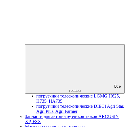
Все
товары
погрузчики телескопические LGMG H625,
H735, HA735
погрузчики телескопические DIECI Agri Star,
Agri Plus, Agri Farmer
Запчасти для автопогрузчиков тюков ARCUSIN
XP, FSX
Масла и смазочные материалы