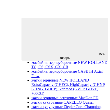
Все
товары
комбайны зерноуборочные NEW HOLLAND
TC, CS, CSX, CX, CR
комбайны зерноуборочные CASE IH Axial-
Flow
жатки зерновые NEW HOLLAND
ExtraCapacity (GHEC), HighCapacity (GHNP,
GHNG, GHCP), Varifeed (GVFP, GHVF,
760CG)
жатки зерновые ленточные MacDon FD
жатки кукурузные CAPELLO Quasar
жатки кукурузные Ziegler Corn Champion,