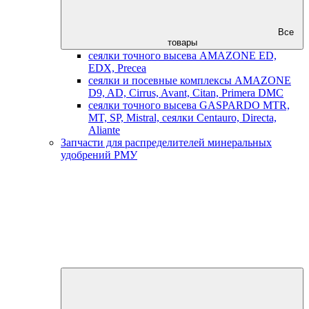
Все
товары
сеялки точного высева AMAZONE ED,
EDX, Precea
сеялки и посевные комплексы AMAZONE
D9, AD, Cirrus, Avant, Citan, Primera DMC
сеялки точного высева GASPARDO MTR,
MT, SP, Mistral, сеялки Centauro, Directa,
Aliante
Запчасти для распределителей минеральных
удобрений РМУ