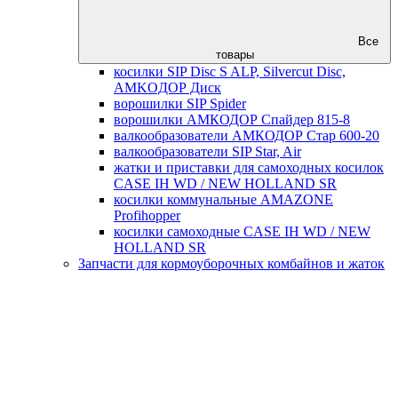
Все
товары
косилки SIP Disc S ALP, Silvercut Disc,
AMKOДОР Диск
ворошилки SIP Spider
ворошилки АМКОДОР Спайдер 815-8
валкообразователи АМКОДОР Стар 600-20
валкообразователи SIP Star, Air
жатки и приставки для самоходных косилок
CASE IH WD / NEW HOLLAND SR
косилки коммунальные AMAZONE
Profihopper
косилки самоходные CASE IH WD / NEW
HOLLAND SR
Запчасти для кормоуборочных комбайнов и жаток