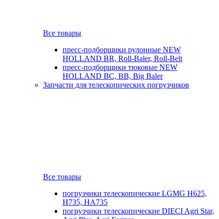
Все товары
пресс-подборщики рулонные NEW
HOLLAND BR, Roll-Baler, Roll-Belt
пресс-подборщики тюковые NEW
HOLLAND BC, BB, Big Baler
Запчасти для телескопических погрузчиков
Все товары
погрузчики телескопические LGMG H625,
H735, HA735
погрузчики телескопические DIECI Agri Star,