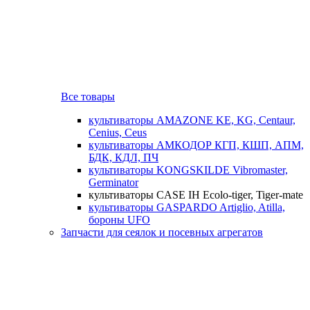
Все товары
культиваторы AMAZONE KE, KG, Centaur,
Cenius, Ceus
культиваторы АМКОДОР КГП, КШП, АПМ,
БДК, КДЛ, ПЧ
культиваторы KONGSKILDE Vibromaster,
Germinator
культиваторы CASE IH Ecolo-tiger, Tiger-mate
культиваторы GASPARDO Artiglio, Atilla,
бороны UFO
Запчасти для сеялок и посевных агрегатов