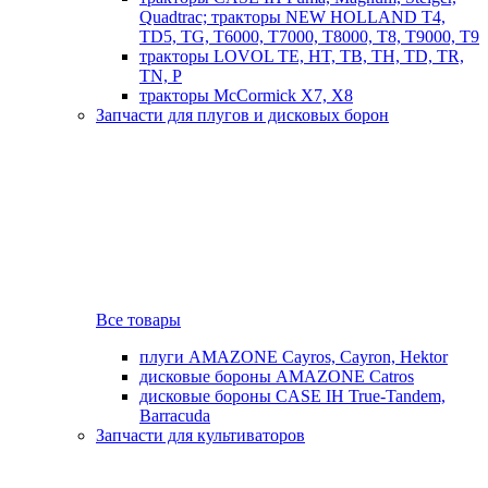
Quadtrac; тракторы NEW HOLLAND T4,
TD5, TG, T6000, T7000, T8000, T8, T9000, T9
тракторы LOVOL TE, HT, TB, TH, TD, TR,
TN, P
тракторы McCormick X7, X8
Запчасти для плугов и дисковых борон
Все товары
плуги AMAZONE Cayros, Cayron, Hektor
дисковые бороны AMAZONE Catros
дисковые бороны CASE IH True-Tandem,
Barracuda
Запчасти для культиваторов